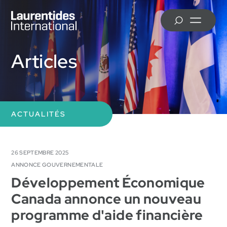
Skip to main content
MRC d’Antoine-Labelle
Articles
MRC d’Argenteuil
ACTUALITÉS
26 SEPTEMBRE 2025
ANNONCE GOUVERNEMENTALE
Développement Économique
Ville de Mirabel
Canada annonce un nouveau
programme d'aide financière