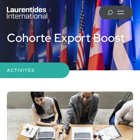
Skip to main content
MRC d’Antoine-Labelle
Cohorte Export Boost
MRC d’Argenteuil
ACTIVITÉS
Ville de Mirabel