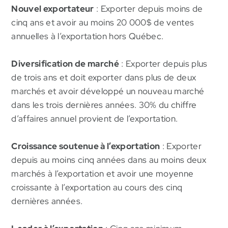
canadienne et la ou les entreprises
Nouvel exportateur
: Exporter depuis moins de
réinvestissent la majorité de leurs
cinq ans et avoir au moins 20 000$ de ventes
bénéfices au Québec ;
annuelles à l’exportation hors Québec.
une PME (Moins de 500 employés et
Diversification de marché
: Exporter depuis plus
moins de 50 millions de chiffre d’affaires) ;
de trois ans et doit exporter dans plus de deux
marchés et avoir développé un nouveau marché
une société publique (cotées en bourse)
dans les trois dernières années. 30% du chiffre
ou privée ;
d’affaires annuel provient de l’exportation.
basée en partie ou en totalité (un
Croissance soutenue à l’exportation
: Exporter
établissement majeur) dans la région des
depuis au moins cinq années dans au moins deux
Laurentides
[1]
et y être décisionnelles au
marchés à l’exportation et avoir une moyenne
niveau du développement des marchés
croissante à l’exportation au cours des cinq
hors Québec ;
dernières années.
active à l’exportation hors Québec.