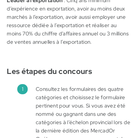
Leader à l’exportation
: Cinq ans minimum
d’expérience en exportation, avoir au moins deux
Notez que le Canada (les provinces et territoires,
marchés à l’exportation, avoir aussi employer une
outre le Québec) est considéré comme un marché
ressource dédiée à l’exportation et réaliser au
d’exportation (pays).
moins 70% du chiffre d’affaires annuel ou 3 millions
de ventes annuelles à l’exportation.
[1]
La région des Laurentides regroupe sept
municipalités régionales de comté (Antoine Labelle
; des Laurentides ; des Pays-d’en-Haut ; de
Les étapes du concours
Rivière-du Nord ; de Thérèse-de-Blainville ; Deux-
Montagnes ; d’Argenteuil) et de la municipalité de
Consultez les formulaires des quatre
Mirabel.
catégories et choisissez le formulaire
pertinent pour vous. Si vous avez été
nommé ou gagnant dans une des
catégories à l’échelon provincial lors de
la dernière édition des MercadOr