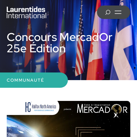
Skip to main content
MRC d’Antoine-Labelle
Concours MercadOr
25e Édition
MRC d’Argenteuil
COMMUNAUTÉ
Ville de Mirabel