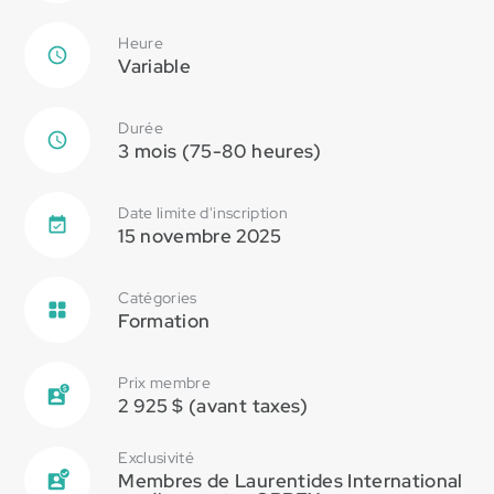
Laurentides International s’occupe de toutes les
démarches pour la subvention. Vous ne payez
Heure
que le montant après subvention.
Variable
Durée
3 mois (75-80 heures)
Date limite d'inscription
15 novembre 2025
Catégories
Formation
Prix membre
2 925 $ (avant taxes)
Exclusivité
Membres de Laurentides International