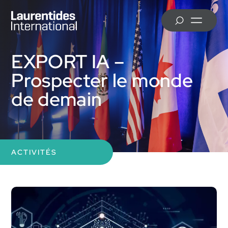
Skip to main content
MRC d’Antoine-Labelle
EXPORT IA –
Prospecter le monde
de demain
MRC d’Argenteuil
ACTIVITÉS
Ville de Mirabel