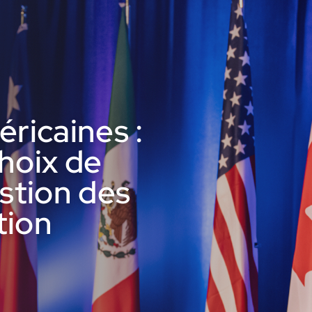
ricaines :
choix de
stion des
tion