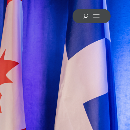
MRC des Laurentides
MRC des Pays-d’en-Haut
MRC de la Rivière-du-Nord