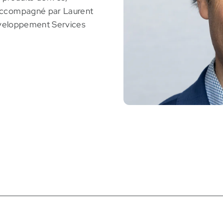
 accompagné par Laurent
Développement Services
s les services financiers aux entreprises au sein d’instit