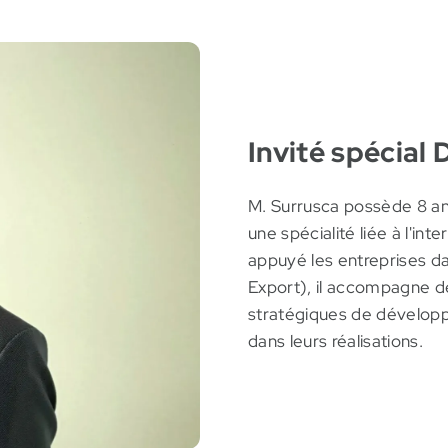
aux d’intérêt et de matières premières à travers diverses 
te à celle de l’équipe de Desjardins, en appui à ses entre
ooke et le titre de Chartered Financial Analyst (CFA).
Invité spécial 
M. Surrusca possède 8 an
une spécialité liée à l'int
appuyé les entreprises da
Export), il accompagne dé
stratégiques de développ
dans leurs réalisations.