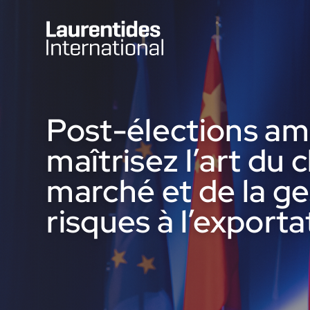
Skip to main content
MRC d’Antoine-Labelle
Post-élections amé
MRC d’Argenteuil
maîtrisez l’art du 
marché et de la ge
risques à l’exporta
Ville de Mirabel