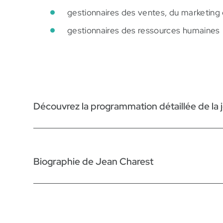
gestionnaires des ventes, du marketing
gestionnaires des ressources humaines
Découvrez la programmation détaillée de la 
8h00 – Accueil des part
Biographie de Jean Charest
8 h 50 – Mot de bienvenue
Avocat et associé à Montréal, M. Jean Charest ag
Mme Liza Poulin, préfète de la MRC Thérè
d’opérations, de projets et de mandats internat