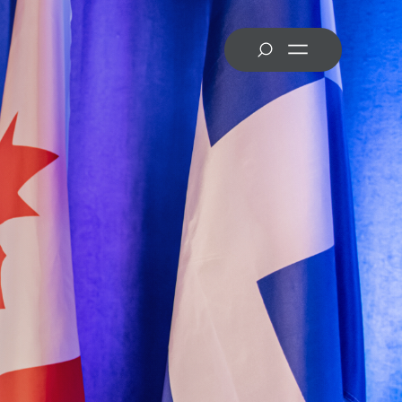
MRC des Laurentides
MRC des Pays-d’en-Haut
MRC de la Rivière-du-Nord