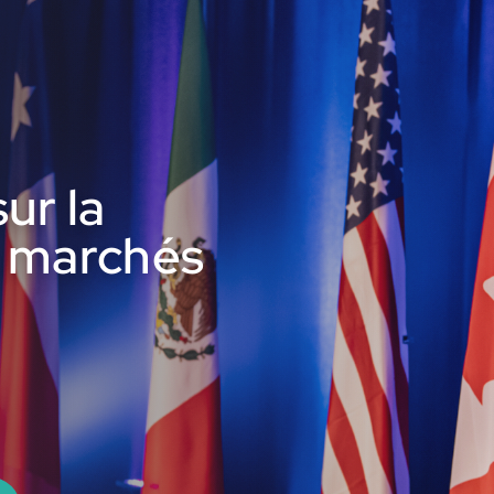
ur la
s marchés