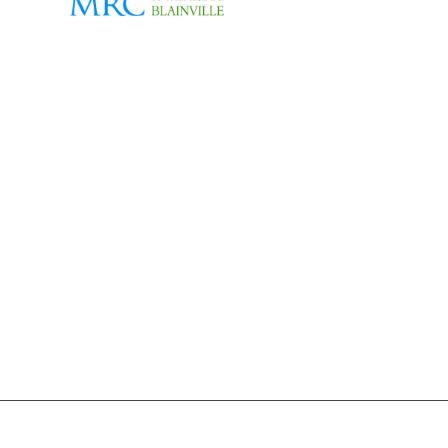
onseil des relations canado-américaines et avocat asso
iques à l’Université Concordia. Il est régulièrement invité
archés pour la résilience économique;
des initiatives privées;
 québécoises;
turelle dans la croissance exportatrice;
omiques et géopolitiques.
concrets, sera suivie d’une période de questions.
 édition de la remise de prix Mercad
urentides 2026